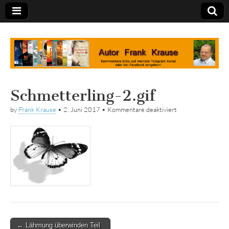
Tagebuch
Schmetterling-2.gif
für
by
Frank Krause
•
2. Juni 2017
•
Kommentare deaktiviert
Schmetterling-
2.gif
Post
← Lähmung überwinden Teil