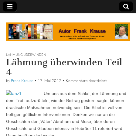
Tagebuch
LÄHMUNG ÜBERWINDEN
Lähmung überwinden Teil
4
für
by
Frank Krause
•
17. Mai 2017
•
Kommentare deaktiviert
Lähmung
überwinden
Um uns aus dem Schlaf, der Lähmung und
Teil
4
dem Trott aufzurütteln, wie der Beitrag gestern sagte, können
drastische Maßnahmen notwendig sein. Die Bibel ist voll von
heftigen göttlichen Interventionen. Denken wir nur an die
Geschichten der „Väter“ Abraham und Mose, über deren
Geschichte und Glauben intensiv in Hebräer 11 referiert wird.
Dann heißt es dort weiter: