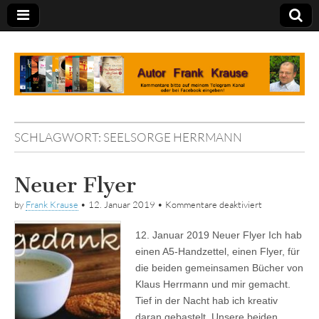
Tagebuch
SCHLAGWORT:
SEELSORGE HERRMANN
Neuer Flyer
für
by
Frank Krause
•
12. Januar 2019
•
Kommentare deaktiviert
Neuer
Flyer
12. Januar 2019 Neuer Flyer Ich hab
einen A5-Handzettel, einen Flyer, für
die beiden gemeinsamen Bücher von
Klaus Herrmann und mir gemacht.
Tief in der Nacht hab ich kreativ
daran gebastelt. Unsere beiden