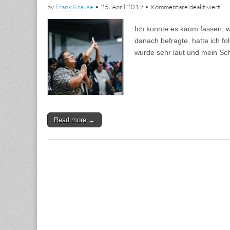
für
by
Frank Krause
•
25. April 2019
•
Kommentare deaktiviert
Wi
wa
Ich konnte es kaum fassen, w
im
Ge
danach befragte, hatte ich 
–
wurde sehr laut und mein S
un
wu
see
laut
Read more →