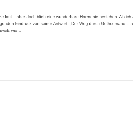
r
ren
ie laut – aber doch blieb eine wunderbare Harmonie bestehen. Als ich
bet
folgenden Eindruck von seiner Antwort: „Der Weg durch Gethsemane… a
chweiß wie…
d
rden
ehr
.