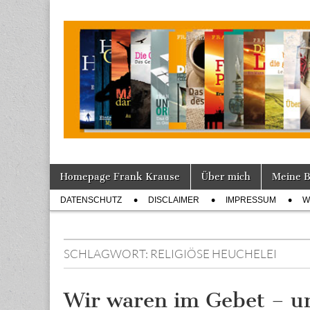
Tagebuch
Skip
Main
Homepage Frank Krause
Über mich
Meine 
to
menu
Sub
content
DATENSCHUTZ
DISCLAIMER
IMPRESSUM
W
menu
SCHLAGWORT:
RELIGIÖSE HEUCHELEI
Wir waren im Gebet – u