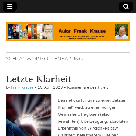
Tagebuch
SCHLAGWORT:
OFFENBARUNG
Letzte Klarheit
für
by
Frank Krause
•
10. April 2023
•
Kommentare deaktiviert
Letzte
Klarheit
Dass etwas für uns zu einer „letzten
Klarheit“ wird, zu einer völligen
Gewissheit, fraglosen (also
bewährten) Überzeugung, absoluten
Erkenntnis von Wirklichkeit bzw.
Wahrheit, belastbarem Glauben…