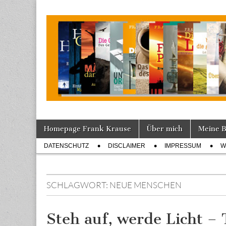
Tagebuch
Skip
Main
Homepage Frank Krause
Über mich
Meine 
to
menu
Sub
content
DATENSCHUTZ
DISCLAIMER
IMPRESSUM
W
menu
SCHLAGWORT:
NEUE MENSCHEN
Steh auf, werde Licht – 