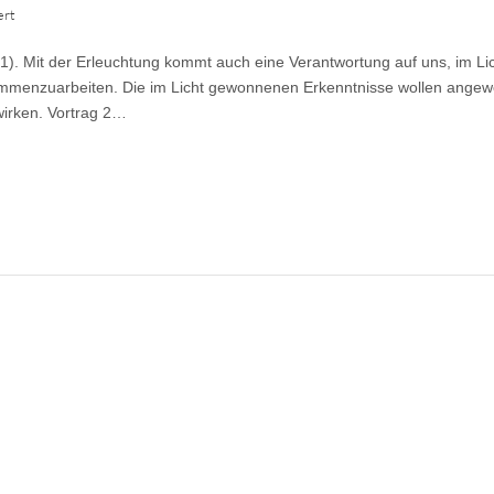
für
ert
Steh
auf,
,1). Mit der Erleuchtung kommt auch eine Verantwortung auf uns, im Li
werde
Licht
mmenzuarbeiten. Die im Licht gewonnenen Erkenntnisse wollen ange
–
wirken. Vortrag 2…
Teil
2