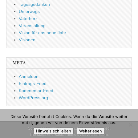
Tagesgedanken
Unterwegs
Vaterherz
Veranstaltung
Vision für das neue Jahr
Visionen
META
Anmelden
Eintrags-Feed
Kommentar-Feed
WordPress.org
Diese Website benutzt Cookies. Wenn du die Website weiter
nutzt, gehen wir von deinem Einverständnis aus.
Copyright © 2026
Tagebuch
. All Rights Reserved.
Hinweis schließen
Weiterlesen
The Magazine Basic Theme by
bavotasan.com
.