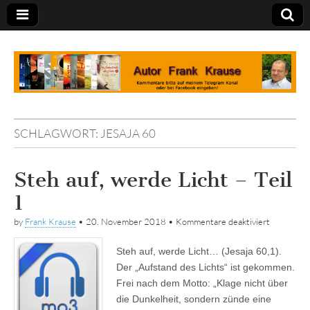
Tagebuch
SCHLAGWORT:
JESAJA 60
Steh auf, werde Licht – Teil
1
für
by
Frank Krause
•
20. November 2018
•
Kommentare deaktiviert
Steh
auf,
Steh auf, werde Licht… (Jesaja 60,1).
werde
Licht
Der „Aufstand des Lichts“ ist gekommen.
–
Frei nach dem Motto: „Klage nicht über
Teil
1
die Dunkelheit, sondern zünde eine