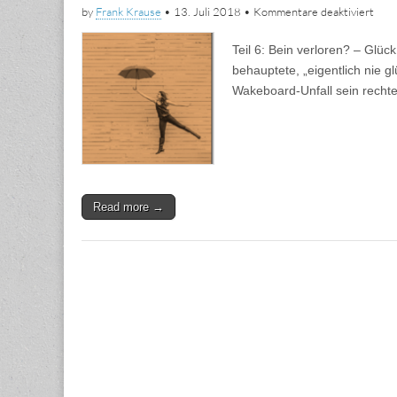
für
by
Frank Krause
•
13. Juli 2018
•
Kommentare deaktiviert
Fran
Kol
Teil 6: Bein verloren? – Glüc
des
Glüc
behauptete, „eigentlich nie g
Teil
Wakeboard-Unfall sein rechte
6
Read more →