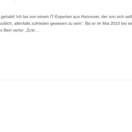
ks
umne
k gehabt! Ich las von einem IT-Experten aus Hannover, der von sich sel
ks,
lücklich, allenfalls zufrieden gewesen zu sein“. Bis er im Mai 2010 bei 
s Bein verlor. „Erst…