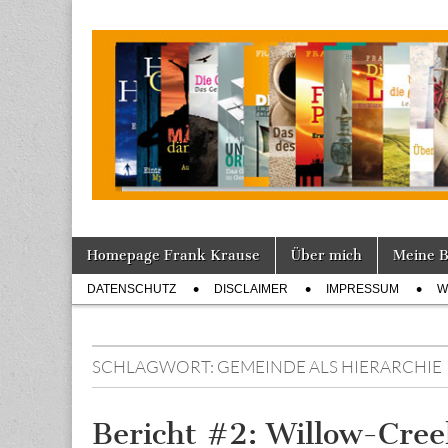
Tagebuch
Skip
Main
Homepage Frank Krause
Über mich
Meine 
to
menu
Sub
content
DATENSCHUTZ
DISCLAIMER
IMPRESSUM
W
menu
SCHLAGWORT:
GEMEINDE ALS HIERARCHIE
Bericht #2: Willow-Cre