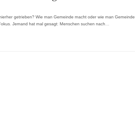
für
Bericht
#2:
r hierher getrieben? Wie man Gemeinde macht oder wie man Gemeinde 
Willow-
Creek-
im Fokus. Jemand hat mal gesagt: Menschen suchen nach…
Leiterkongress
2018
Dortmund