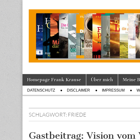
Tagebuch
Skip
Main
Homepage Frank Krause
Über mich
Meine 
to
menu
Sub
content
DATENSCHUTZ
DISCLAIMER
IMPRESSUM
W
menu
SCHLAGWORT:
FRIEDE
Gastbeitrag: Vision vom