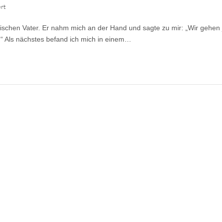
für
rt
Gastbeitrag:
Vision
lischen Vater. Er nahm mich an der Hand und sagte zu mir: „Wir gehen 
vom
Vaterherz
.“ Als nächstes befand ich mich in einem…
Gottes