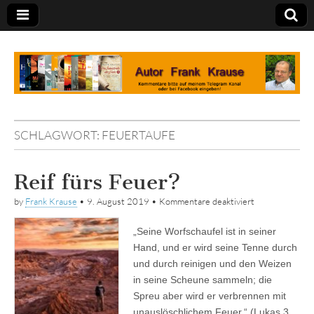
Tagebuch
SCHLAGWORT:
FEUERTAUFE
Reif fürs Feuer?
für
by
Frank Krause
•
9. August 2019
•
Kommentare deaktiviert
Reif
fürs
„Seine Worfschaufel ist in seiner
Feuer?
Hand, und er wird seine Tenne durch
und durch reinigen und den Weizen
in seine Scheune sammeln; die
Spreu aber wird er verbrennen mit
unauslöschlichem Feuer.“ (Lukas 3