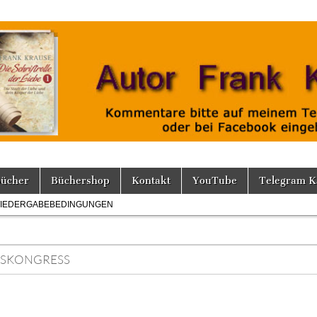
Bücher
Büchershop
Kontakt
YouTube
Telegram K
IEDERGABEBEDINGUNGEN
TSKONGRESS