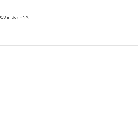
ür
resseartikel
it
018 in der HNA.
rank