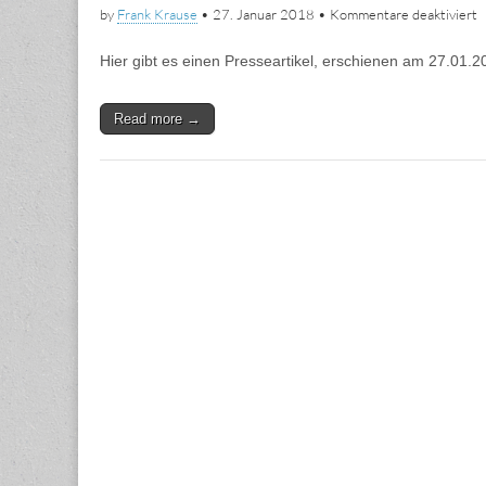
f
by
Frank Krause
•
27. Januar 2018
•
Kommentare deaktiviert
P
m
Hier gibt es einen Presseartikel, erschienen am 27.01.2
F
Read more →