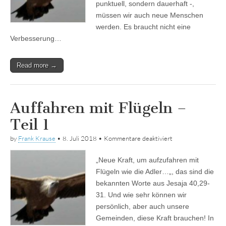
punktuell, sondern dauerhaft -,
müssen wir auch neue Menschen
werden. Es braucht nicht eine
Verbesserung…
Read more →
Auffahren mit Flügeln –
Teil 1
für
by
Frank Krause
•
8. Juli 2018
•
Kommentare deaktiviert
Auffahren
mit
„Neue Kraft, um aufzufahren mit
Flügeln
–
Flügeln wie die Adler…„, das sind die
Teil
bekannten Worte aus Jesaja 40,29-
1
31. Und wie sehr können wir
persönlich, aber auch unsere
Gemeinden, diese Kraft brauchen! In