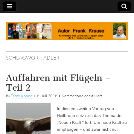
Tagebuch
SCHLAGWORT:
ADLER
Auffahren mit Flügeln –
Teil 2
für
by
Frank Krause
•
8. Juli 2018
•
Kommentare deaktiviert
Auffahren
mit
In diesem zweiten Vortrag von
Flügeln
–
Heilbronn setz sich das Thema der
Teil
„Neuen Kraft “ fort. Um neue Kraft zu
2
empfangen – und zwar nicht nur