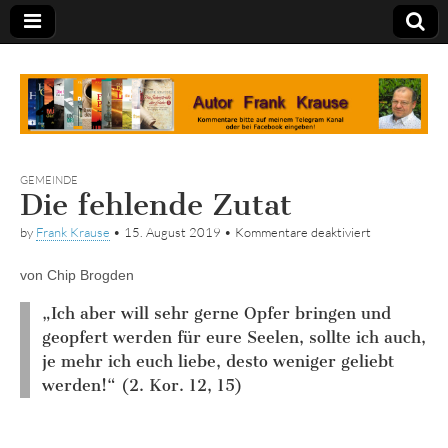
Tagebuch
GEMEINDE
Die fehlende Zutat
für
by
Frank Krause
•
15. August 2019
•
Kommentare deaktiviert
Die
fehlende
von Chip Brogden
Zutat
„Ich aber will sehr gerne Opfer bringen und
geopfert werden für eure Seelen, sollte ich auch,
je mehr ich euch liebe, desto weniger geliebt
werden!“ (2. Kor. 12, 15)