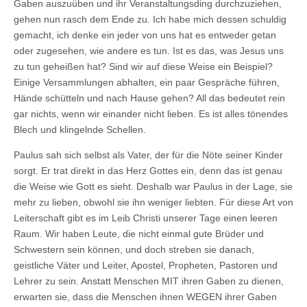
Gaben auszuüben und ihr Veranstaltungsding durchzuziehen,
gehen nun rasch dem Ende zu. Ich habe mich dessen schuldig
gemacht, ich denke ein jeder von uns hat es entweder getan
oder zugesehen, wie andere es tun. Ist es das, was Jesus uns
zu tun geheißen hat? Sind wir auf diese Weise ein Beispiel?
Einige Versammlungen abhalten, ein paar Gespräche führen,
Hände schütteln und nach Hause gehen? All das bedeutet rein
gar nichts, wenn wir einander nicht lieben. Es ist alles tönendes
Blech und klingelnde Schellen.
Paulus sah sich selbst als Vater, der für die Nöte seiner Kinder
sorgt. Er trat direkt in das Herz Gottes ein, denn das ist genau
die Weise wie Gott es sieht. Deshalb war Paulus in der Lage, sie
mehr zu lieben, obwohl sie ihn weniger liebten. Für diese Art von
Leiterschaft gibt es im Leib Christi unserer Tage einen leeren
Raum. Wir haben Leute, die nicht einmal gute Brüder und
Schwestern sein können, und doch streben sie danach,
geistliche Väter und Leiter, Apostel, Propheten, Pastoren und
Lehrer zu sein. Anstatt Menschen MIT ihren Gaben zu dienen,
erwarten sie, dass die Menschen ihnen WEGEN ihrer Gaben