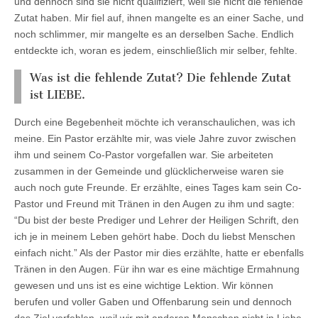
und dennoch sind sie nicht qualifiziert, weil sie nicht die fehlende
Zutat haben. Mir fiel auf, ihnen mangelte es an einer Sache, und
noch schlimmer, mir mangelte es an derselben Sache. Endlich
entdeckte ich, woran es jedem, einschließlich mir selber, fehlte.
Was ist die fehlende Zutat? Die fehlende Zutat
ist LIEBE.
Durch eine Begebenheit möchte ich veranschaulichen, was ich
meine. Ein Pastor erzählte mir, was viele Jahre zuvor zwischen
ihm und seinem Co-Pastor vorgefallen war. Sie arbeiteten
zusammen in der Gemeinde und glücklicherweise waren sie
auch noch gute Freunde. Er erzählte, eines Tages kam sein Co-
Pastor und Freund mit Tränen in den Augen zu ihm und sagte:
“Du bist der beste Prediger und Lehrer der Heiligen Schrift, den
ich je in meinem Leben gehört habe. Doch du liebst Menschen
einfach nicht.” Als der Pastor mir dies erzählte, hatte er ebenfalls
Tränen in den Augen. Für ihn war es eine mächtige Ermahnung
gewesen und uns ist es eine wichtige Lektion. Wir können
berufen und voller Gaben und Offenbarung sein und dennoch
das Ziel verfehlen, weil wir mit anderen Menschen nicht in Liebe