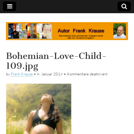
Tagebuch
Bohemian-Love-Child-
109.jpg
für
by
Frank Krause
•
8. Januar 2019
•
Kommentare deaktiviert
Bohemian-
Love-
Child-
109.jpg