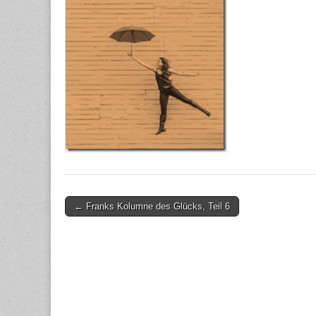
Post
← Franks Kolumne des Glücks, Teil 6
navigation