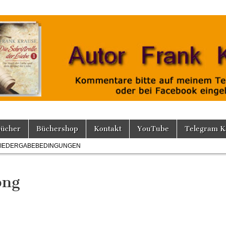
Bücher
Büchershop
Kontakt
YouTube
Telegram K
IEDERGABEBEDINGUNGEN
png
_image002_thumb.png