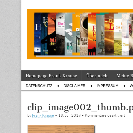
Tagebuch
Skip
Main
Homepage Frank Krause
Über mich
Meine 
to
menu
Sub
content
DATENSCHUTZ
DISCLAIMER
IMPRESSUM
W
menu
clip_image002_thumb.
für
by
Frank Krause
•
13. Juli 2018
•
Kommentare deaktiviert
clip