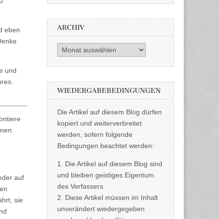
u
ARCHIV
nd eben
 Denke
Archiv
me und
hres.
WIEDERGABEBEDINGUNGEN
Die Artikel auf diesem Blog dürfen
ontiere
kopiert und weiterverbreitet
nnen.
werden, sofern folgende
Bedingungen beachtet werden:
d
1. Die Artikel auf diesem Blog sind
und bleiben geistiges Eigentum
eder auf
des Verfassers.
len
2. Diese Artikel müssen im Inhalt
hrt, sie
unverändert wiedergegeben
und