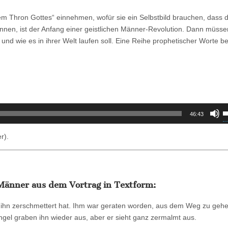
erarbeit
m Thron Gottes“ einnehmen, wofür sie ein Selbstbild brauchen, dass 
innen, ist der Anfang einer geistlichen Männer-Revolution. Dann müsse
rag
nd wie es in ihrer Welt laufen soll. Eine Reihe prophetischer Worte 
s
ne
t
ffen
P
hetien
46:43
H
b
r).
u
d
L
z
e Männer aus dem Vortrag in Textform:
r
d ihn zerschmettert hat. Ihm war geraten worden, aus dem Weg zu gehe
ngel graben ihn wieder aus, aber er sieht ganz zermalmt aus.