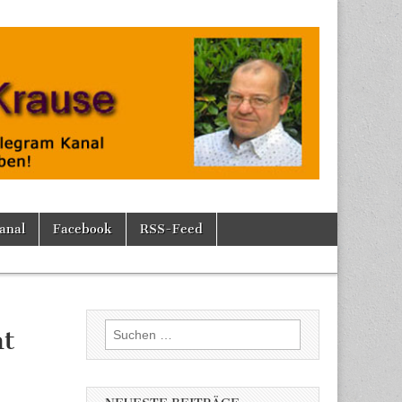
anal
Facebook
RSS-Feed
Suchen
ht
nach: