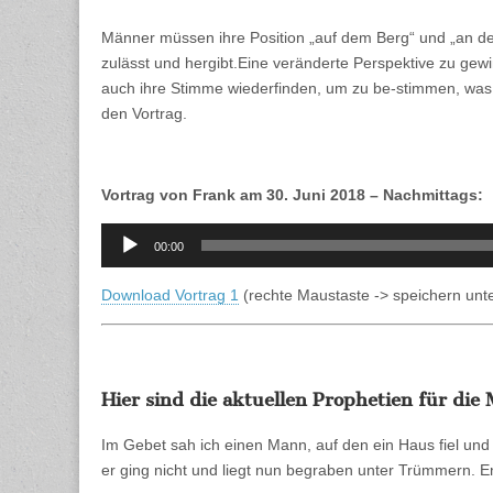
Männ
–
Männer müssen ihre Position „auf dem Berg“ und „an de
Teil
6:
zulässt und hergibt.Eine veränderte Perspektive zu gew
Vort
auch ihre Stimme wiederfinden, um zu be-stimmen, was u
#2
„Wa
den Vortrag.
wir
allei
nich
scha
Vortrag von Frank am 30. Juni 2018 – Nachmittags:
…“
+
Audio-
Prop
00:00
Player
Download Vortrag 1
(rechte Maustaste -> speichern unte
Hier sind die aktuellen Prophetien für di
Im Gebet sah ich einen Mann, auf den ein Haus fiel un
er ging nicht und liegt nun begraben unter Trümmern. E