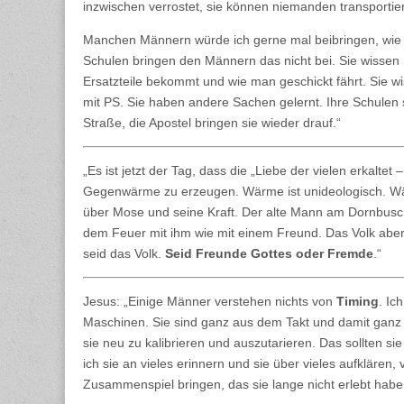
inzwischen verrostet, sie können niemanden transport
Manchen Männern würde ich gerne mal beibringen, wie 
Schulen bringen den Männern das nicht bei. Sie wissen
Ersatzteile bekommt und wie man geschickt fährt. Sie
mit PS. Sie haben andere Sachen gelernt. Ihre Schulen s
Straße, die Apostel bringen sie wieder drauf.“
„Es ist jetzt der Tag, dass die „Liebe der vielen erkalte
Gegenwärme zu erzeugen. Wärme ist unideologisch. Wärme
über Mose und seine Kraft. Der alte Mann am Dornbusch
dem Feuer mit ihm wie mit einem Freund. Das Volk aber
seid das Volk.
Seid Freunde Gottes oder Fremde
.“
Jesus: „Einige Männer verstehen nichts von
Timing
. Ic
Maschinen. Sie sind ganz aus dem Takt und damit ganz 
sie neu zu kalibrieren und auszutarieren. Das sollten si
ich sie an vieles erinnern und sie über vieles aufklären,
Zusammenspiel bringen, das sie lange nicht erlebt haben