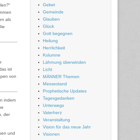
Gebet
allen?“
Gemeinde
sammen
Glauben
en als
Glück
Die
Gott begegnen
Heilung
Herrlichkeit
Kolumne
e
Lähmung überwinden
as ist
Licht
ppen von
MÄNNER Themen
Messestand
Prophetische Updates
Tagesgedanken
rn indem
Unterwegs
ne
Vaterherz
, der
Veranstaltung
Vision für das neue Jahr
rben und
Visionen