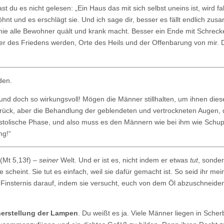
ast du es nicht gelesen: „Ein Haus das mit sich selbst uneins ist, wird f
t und es erschlägt sie. Und ich sage dir, besser es fällt endlich zu
onie alle Bewohner quält und krank macht. Besser ein Ende mit Schreck
 des Friedens werden, Orte des Heils und der Offenbarung von mir. 
den.
 und doch so wirkungsvoll! Mögen die Männer stillhalten, um ihnen dies
zurück, aber die Behandlung der geblendeten und vertrockneten Augen, d
postolische Phase, und also muss es den Männern wie bei ihm wie Schu
ng!“
(Mt 5,13f) –
seiner
Welt. Und er ist es, nicht indem er etwas
tut
, sonde
scheint. Sie tut es einfach, weil sie dafür gemacht ist. So seid ihr mei
e Finsternis darauf, indem sie versucht, euch von dem Öl abzuschneiden
erstellung der Lampen
. Du weißt es ja. Viele Männer liegen in Sche