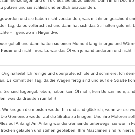
le zusammenzufügen und ein dichtes Gefäß zu bilden. Dann ihren Docht z
 zu putzen und sie schließ und endlich anzuzünden.
 geworden und sie haben nicht verstanden, was mit ihnen geschieht u
Tag, da es vollbracht ist und dann hat sich das Stillhalten gelohnt.
rachte – irgendwo im Nirgendwo.
Feuer geholt und dann hatten sie einen Moment lang Energie und Wär
 Feuer
und nicht ihres. Es war das Öl von jemand anderem und nicht i
e Originalteile! Ich reinige und überprüfe, ich öle und schmiere. Ich dem
 an. Es kommt der Tag, da die Wägen fertig sind und auf die Straße kö
. Sie sind liegengeblieben, haben kein Öl mehr, kein Benzin mehr, sin
ellen, was da draußen rumfährt!
. Wir kriegen die meisten wieder hin und sind glücklich, wenn wir sie wi
: Die Gemeinde wieder auf die Straße zu kriegen. Und ihre Motoren sol
Alles auf Anfang! Am Anfang war die Gemeinde unterwegs, sie war in Fa
trocken gelaufen und stehen geblieben. Ihre Maschinen sind ruiniert 