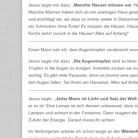
Jesus sagte mir dazu: „
Manche Häuser stürzen um
. H
Manche Männer haben sich an ein uneiniges Haus gewöhn
und erschlägt sie, als dass es immer weiter in Disharm
ein Schrecken ohne Ende! Es müssen die Häuser, Häuser
Kirche kehrt zurück in die Häuser! Alles auf Anfang!“
Einen Mann sah ich, dem Augentropfen verabreicht wur
Jesus sagte mir dazu: „
Die Augentropfen
sind so klein
Tropfen in die Augen zu bringen. Instinktiv zucken sie 
wichtig. Es gibt viele Paulusse, denn es kommt eine a
den Augen fallen. Sei ihnen ein Hananias. Alles auf Anfa
Jesus sagte: „
Jeder Mann ist Licht und Salz der Welt
er es
ist
. Eine Lampe ist sich dessen unbewusst, dass sie 
Lampen und scheint in der Finsternis. Dann reagiert di
Zufuhr der Energie. Darauf müsst ihr achten.
Im Verborgenen arbeite ich schon lange an der
Wiederh