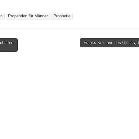
en
Propehtien für Männer
Prophetie
schaffen
Franks Kolumne des Glücks, T