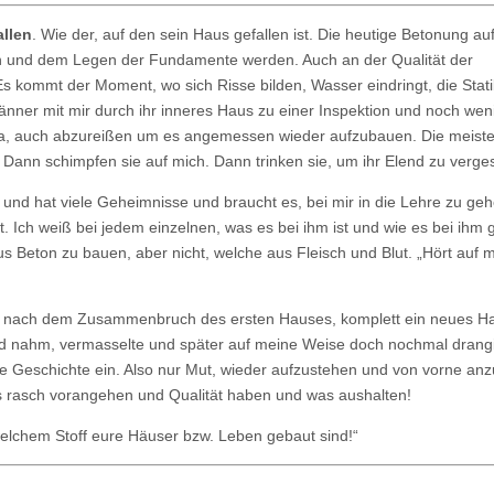
allen
. Wie der, auf den sein Haus gefallen ist. Die heutige Betonung auf
en und dem Legen der Fundamente werden. Auch an der Qualität der
Es kommt der Moment, wo sich Risse bilden, Wasser eindringt, die Stati
nner mit mir durch ihr inneres Haus zu einer Inspektion und noch wen
en, ja, auch abzureißen um es angemessen wieder aufzubauen. Die meist
ann schimpfen sie auf mich. Dann trinken sie, um ihr Elend zu verge
 und hat viele Geheimnisse und braucht es, bei mir in die Lehre zu geh
. Ich weiß bei jedem einzelnen, was es bei ihm ist und wie es bei ihm g
s Beton zu bauen, aber nicht, welche aus Fleisch und Blut. „Hört auf m
ns, nach dem Zusammenbruch des ersten Hauses, komplett ein neues H
Hand nahm, vermasselte und später auf meine Weise doch nochmal drang
die Geschichte ein. Also nur Mut, wieder aufzustehen und von vorne an
s rasch vorangehen und Qualität haben und was aushalten!
welchem Stoff eure Häuser bzw. Leben gebaut sind!“