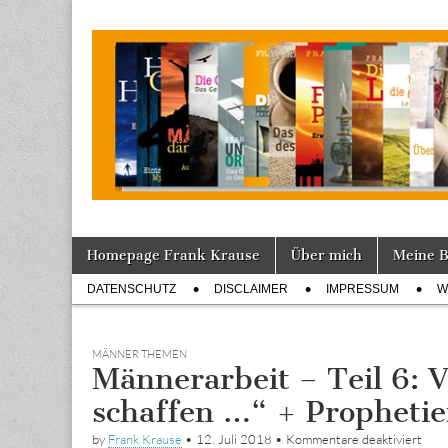
Tagebuch
Skip
Main
Homepage Frank Krause
Über mich
Meine 
to
menu
Sub
content
DATENSCHUTZ
DISCLAIMER
IMPRESSUM
W
menu
MÄNNER THEMEN
Männerarbeit – Teil 6: V
schaffen …“ + Propheti
für
by
Frank Krause
•
12. Juli 2018
•
Kommentare deaktiviert