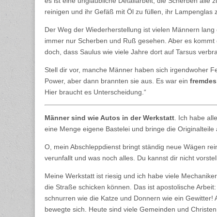
es ist eine unglaubliche Detailarbeit, die Scherben al
reinigen und ihr Gefäß mit Öl zu füllen, ihr Lampenglas
Der Weg der Wiederherstellung ist vielen Männern lang
immer nur Scherben und Ruß gesehen. Aber es kommt der 
doch, dass Saulus wie viele Jahre dort auf Tarsus verb
Stell dir vor, manche Männer haben sich irgendwoher 
Power, aber dann brannten sie aus. Es war ein
fremdes
Hier braucht es Unterscheidung.“
Männer sind wie Autos in der Werkstatt
. Ich habe all
eine Menge eigene Bastelei und bringe die Originalteile
O, mein Abschleppdienst bringt ständig neue Wägen rein
verunfallt und was noch alles. Du kannst dir nicht vorst
Meine Werkstatt ist riesig und ich habe viele Mechaniker
die Straße schicken können. Das ist apostolische Arbeit
schnurren wie die Katze und Donnern wie ein Gewitter! 
bewegte sich. Heute sind viele Gemeinden und Christen 