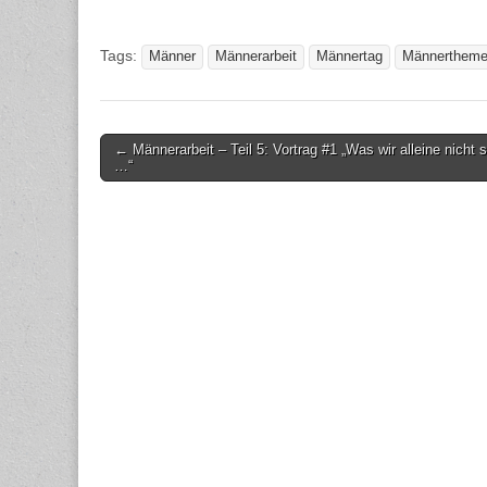
Tags:
Männer
Männerarbeit
Männertag
Männerthem
Post
← Männerarbeit – Teil 5: Vortrag #1 „Was wir alleine nicht 
…“
navigation