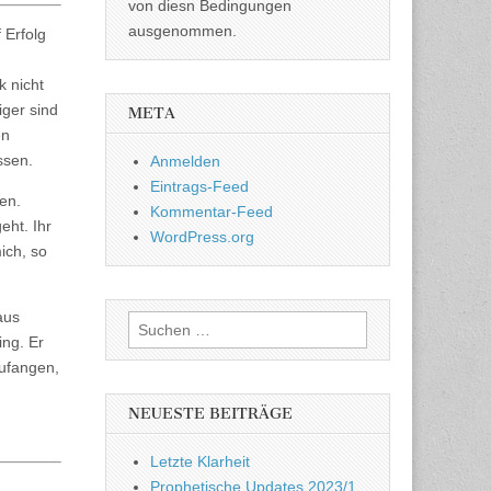
von diesn Bedingungen
ausgenommen.
 Erfolg
k nicht
iger sind
META
en
ssen.
Anmelden
Eintrags-Feed
en.
Kommentar-Feed
eht. Ihr
WordPress.org
ich, so
aus
Suchen
ing. Er
nach:
zufangen,
NEUESTE BEITRÄGE
Letzte Klarheit
Prophetische Updates 2023/1