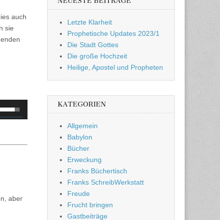
NEUESTE BEITRÄGE
dies auch
Letzte Klarheit
n sie
Prophetische Updates 2023/1
beenden
Die Stadt Gottes
Die große Hochzeit
Heilige, Apostel und Propheten
KATEGORIEN
feiltasten
och/Runter
Allgemein
enutzen,
Babylon
m
Bücher
ie
Erweckung
autstärke
Franks Büchertisch
u
Franks SchreibWerkstatt
egeln.
Freude
n, aber
Frucht bringen
Gastbeiträge