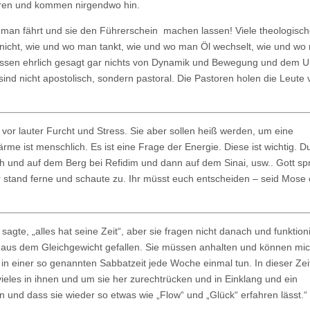
ieren und kommen nirgendwo hin.
man fährt und sie den Führerschein machen lassen! Viele theologisc
 nicht, wie und wo man tankt, wie und wo man Öl wechselt, wie und wo
 wissen ehrlich gesagt gar nichts von Dynamik und Bewegung und dem
ind nicht apostolisch, sondern pastoral. Die Pastoren holen die Leute 
t – vor lauter Furcht und Stress. Sie aber sollen heiß werden, um eine
 ist menschlich. Es ist eine Frage der Energie. Diese ist wichtig. D
 und auf dem Berg bei Refidim und dann auf dem Sinai, usw.. Gott sp
 stand ferne und schaute zu. Ihr müsst euch entscheiden – seid Mose
h sagte, „alles hat seine Zeit“, aber sie fragen nicht danach und funktio
aus dem Gleichgewicht gefallen. Sie müssen anhalten und können mich
e in einer so genannten Sabbatzeit jede Woche einmal tun. In dieser Ze
 vieles in ihnen und um sie her zurechtrücken und in Einklang und ein
 und dass sie wieder so etwas wie „Flow“ und „Glück“ erfahren lässt.“