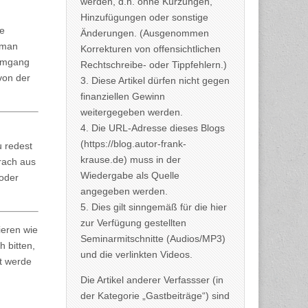
werden, d.h. ohne Kürzungen,
Hinzufügungen oder sonstige
he
Änderungen. (Ausgenommen
 man
Korrekturen von offensichtlichen
 Umgang
Rechtschreibe- oder Tippfehlern.)
von der
3. Diese Artikel dürfen nicht gegen
finanziellen Gewinn
weitergegeben werden.
4. Die URL-Adresse dieses Blogs
(https://blog.autor-frank-
u redest
krause.de) muss in der
rach aus
Wiedergabe als Quelle
 oder
angegeben werden.
5. Dies gilt sinngemäß für die hier
zur Verfügung gestellten
nieren wie
Seminarmitschnitte (Audios/MP3)
 bitten,
und die verlinkten Videos.
it werde
Die Artikel anderer Verfassser (in
der Kategorie „Gastbeiträge“) sind