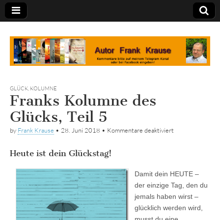
Tagebuch
GLÜCK
,
KOLUMNE
Franks Kolumne des
Glücks, Teil 5
für
by
Frank Krause
•
28. Juni 2018
•
Kommentare deaktiviert
Franks
Kolumne
Heute ist dein Glückstag!
des
Glücks,
Teil
Damit dein HEUTE –
5
der einzige Tag, den du
jemals haben wirst –
glücklich werden wird,
musst du eine