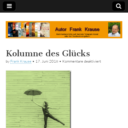
Tagebuch
Kolumne des Glücks
für
by
Frank Krause
•
17. Juni 2018
•
Kommentare deaktiviert
Kolumne
des
Glücks