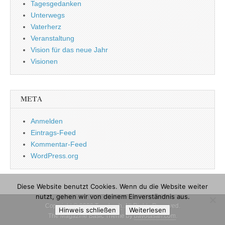
Tagesgedanken
Unterwegs
Vaterherz
Veranstaltung
Vision für das neue Jahr
Visionen
META
Anmelden
Eintrags-Feed
Kommentar-Feed
WordPress.org
Diese Website benutzt Cookies. Wenn du die Website weiter
nutzt, gehen wir von deinem Einverständnis aus.
Copyright © 2026
Tagebuch
. All Rights Reserved.
Hinweis schließen
Weiterlesen
The Magazine Basic Theme by
bavotasan.com
.