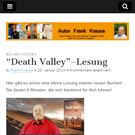
Tagebuch
BÜCHER
,
VISIONEN
“Death Valley”–Lesung
für
by
Frank Krause
•
20. Januar 2018
•
Kommentare deaktiviert
“Death
Valley”–
Hier gibt es schon eine kleine Lesung meines neuen Buches!
Lesung
Sie dauert 6 Minuten, die sich bestimmt für dich lohnen!