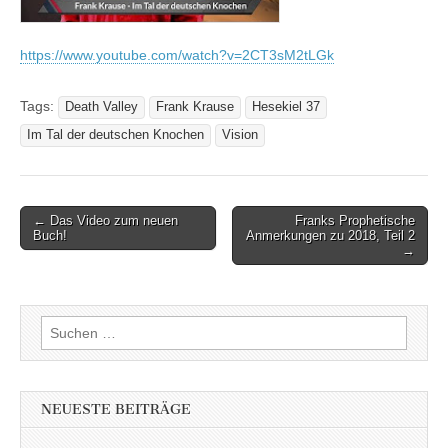
https://www.youtube.com/watch?v=2CT3sM2tLGk
Tags:
Death Valley
Frank Krause
Hesekiel 37
Im Tal der deutschen Knochen
Vision
Post
← Das Video zum neuen
Franks Prophetische
Buch!
Anmerkungen zu 2018, Teil 2
navigation
→
Suchen
nach:
NEUESTE BEITRÄGE