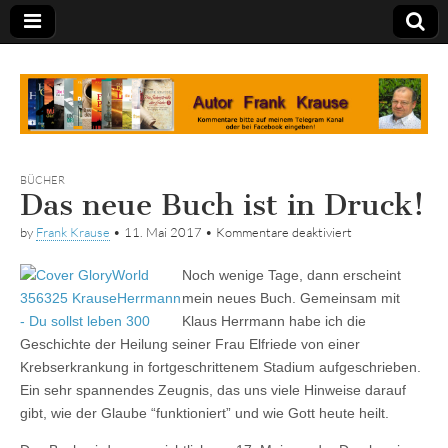
Tagebuch
BÜCHER
Das neue Buch ist in Druck!
für
by
Frank Krause
•
11. Mai 2017
•
Kommentare deaktiviert
Das
neue
Noch wenige Tage, dann erscheint
Buch
ist
mein neues Buch. Gemeinsam mit
in
Klaus Herrmann habe ich die
Druck!
Geschichte der Heilung seiner Frau Elfriede von einer
Krebserkrankung in fortgeschrittenem Stadium aufgeschrieben.
Ein sehr spannendes Zeugnis, das uns viele Hinweise darauf
gibt, wie der Glaube “funktioniert” und wie Gott heute heilt.