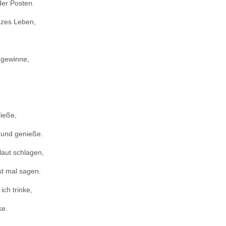
der Posten.
nzes Leben,
 gewinne,
ließe,
 und genieße.
laut schlagen,
st mal sagen.
ich trinke,
ke.