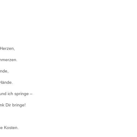
in
iebesgedicht
 Herzen,
chmerzen.
Ende,
 Hände.
und ich springe –
k Dir bringe!
ie Kosten.