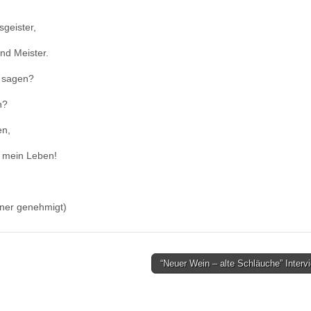
sgeister,
nd Meister.
s sagen?
n?
en,
t mein Leben!
ner genehmigt)
“Neuer Wein – alte Schläuche” Inter