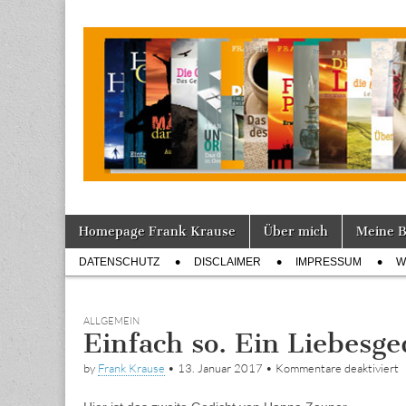
Tagebuch
Skip
Main
Homepage Frank Krause
Über mich
Meine 
to
menu
Sub
content
DATENSCHUTZ
DISCLAIMER
IMPRESSUM
W
menu
ALLGEMEIN
Einfach so. Ein Liebesge
f
by
Frank Krause
•
13. Januar 2017
•
Kommentare deaktiviert
E
s