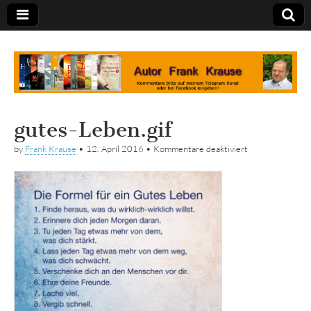
Tagebuch
gutes-Leben.gif
für
by
Frank Krause
•
12. April 2016
•
Kommentare deaktiviert
gutes-
Leben.gif