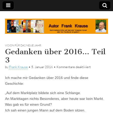
Tagebuch
VISION FÜR DAS NEUE JAHR
Gedanken über 2016… Teil
3
für
by
Frank Krause
•
5. Januar 2016
•
Kommentare deaktiviert
Gedanken
über
Ich mache mir Gedanken über 2016 und finde diese
2016…
Teil
Geschichte:
3
„Auf dem Marktplatz bildete sich eine Schlange.
An Markttagen nichts Besonderes, aber heute war kein Markt.
Was gab es für einen Grund?
Ich sah einen jungen Mann auf dem Boden sitzen.